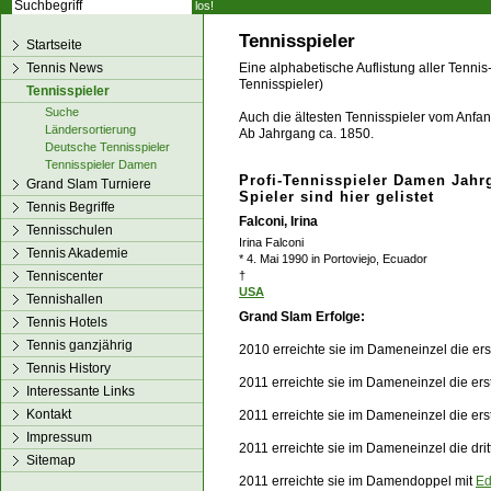
los!
Tennisspieler
Startseite
Tennis News
Eine alphabetische Auflistung aller Tennis
Tennisspieler)
Tennisspieler
Suche
Auch die ältesten Tennisspieler vom Anfang
Ländersortierung
Ab Jahrgang ca. 1850.
Deutsche Tennisspieler
Tennisspieler Damen
Profi-Tennisspieler Damen Jahr
Grand Slam Turniere
Spieler sind hier gelistet
Tennis Begriffe
Falconi, Irina
Tennisschulen
Irina Falconi
Tennis Akademie
* 4. Mai 1990 in Portoviejo, Ecuador
Tenniscenter
†
USA
Tennishallen
Grand Slam Erfolge:
Tennis Hotels
Tennis ganzjährig
2010 erreichte sie im Dameneinzel die er
Tennis History
2011 erreichte sie im Dameneinzel die er
Interessante Links
Kontakt
2011 erreichte sie im Dameneinzel die er
Impressum
2011 erreichte sie im Dameneinzel die dr
Sitemap
2011 erreichte sie im Damendoppel mit
Ed