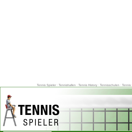
Tennis Spieler
·
Tennishallen
·
Tennis History
·
Tennisschulen
·
Tennis