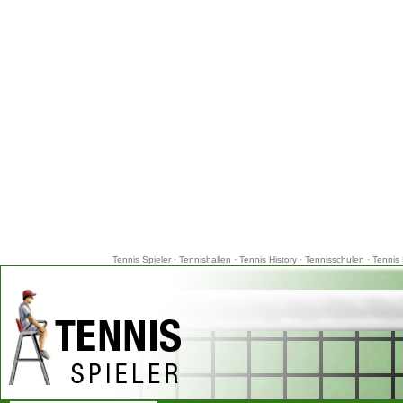
Tennis Spieler
·
Tennishallen
·
Tennis History
·
Tennisschulen
·
Tennis