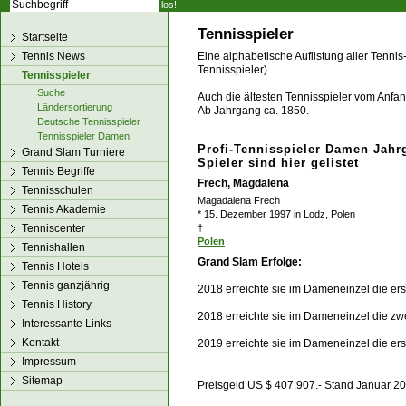
los!
Tennisspieler
Startseite
Tennis News
Eine alphabetische Auflistung aller Tennis
Tennisspieler)
Tennisspieler
Suche
Auch die ältesten Tennisspieler vom Anfang
Ländersortierung
Ab Jahrgang ca. 1850.
Deutsche Tennisspieler
Tennisspieler Damen
Profi-Tennisspieler Damen Jahr
Grand Slam Turniere
Spieler sind hier gelistet
Tennis Begriffe
Frech, Magdalena
Tennisschulen
Magadalena Frech
Tennis Akademie
* 15. Dezember 1997 in Lodz, Polen
Tenniscenter
†
Polen
Tennishallen
Grand Slam Erfolge:
Tennis Hotels
Tennis ganzjährig
2018 erreichte sie im Dameneinzel die er
Tennis History
2018 erreichte sie im Dameneinzel die z
Interessante Links
Kontakt
2019 erreichte sie im Dameneinzel die er
Impressum
Sitemap
Preisgeld US $ 407.907.- Stand Januar 2