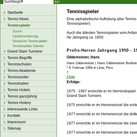
los!
Tennisspieler
Startseite
Tennis News
Eine alphabetische Auflistung aller Tennis
Tennisspieler)
Tennisspieler
Suche
Auch die ältesten Tennisspieler vom Anfang
Ländersortierung
Ab Jahrgang ca. 1850.
Deutsche Tennisspieler
Tennisspieler Damen
Profis-Herren Jahrgang 1950 - 1
Grand Slam Turniere
Gildemeister, Hans
Tennis Begriffe
Hans Gildemeister ( Hans Gildemeister Boolmer
Tennisschulen
* 9. Februar 1956 in Lima, Peru
Tennis Akademie
†
Tenniscenter
Chile
Erfolge:
Tennishallen
Tennis Hotels
1975 - 1987 erreichte er im Herrendoppel
Grand Slam Turniers
Tennis ganzjährig
Tennis History
1975 erreichte er im Herreneinzel die ers
Interessante Links
1977 erreichte er im Herreneinzel die dri
Kontakt
Impressum
1977 erreichte er im Herreneinzel die zwe
Sitemap
1977 erreichte er im Herreneinzel die zw