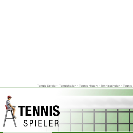
Tennis Spieler
·
Tennishallen
·
Tennis History
·
Tennisschulen
·
Tennis