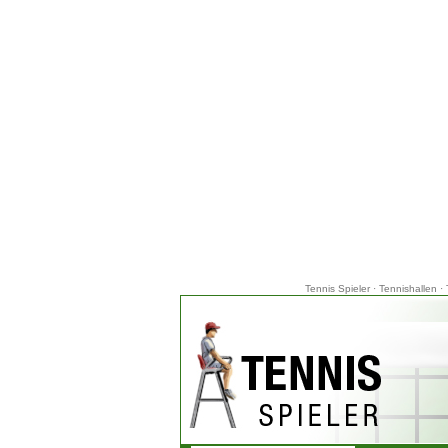
Tennis Spieler
·
Tennishallen
·