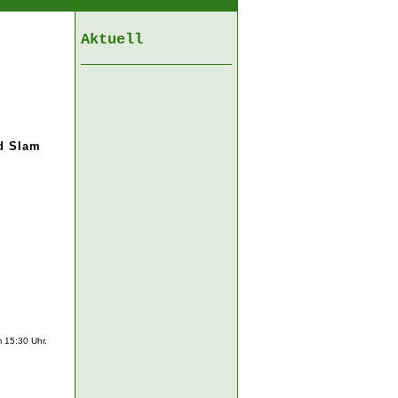
Aktuell
nd Slam
 15:30 Uhr.