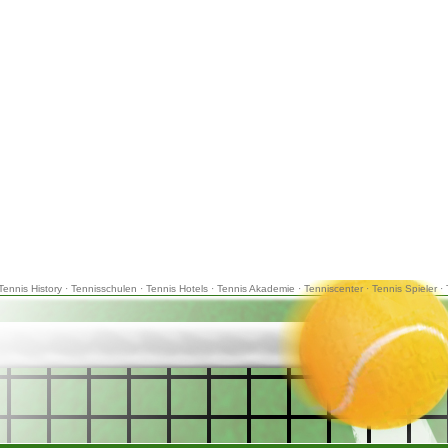
Tennis History
·
Tennisschulen
·
Tennis Hotels
·
Tennis Akademie
·
Tenniscenter
·
Tennis Spieler
·