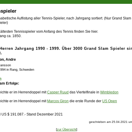
spieler
abetische Auflistung aller Tennis-Spieler, nach Jahrgang sortiert. (Nur Grand Slam
eler)
ältesten Tennisspieler vom Anfang des Tennis finden Sie hier.
ang ca. 1850.
-Herren Jahrgang 1990 - 1999. Über 3000 Grand Slam Spieler si
t.
on, Andre
ransson
l 1994 in Rang, Schweden
n
am Erfolge:
eichte er im Herrendoppel mit
Casper Ruud
das Viertelfinale in
Wimbledon
eichte er im Herrendoppel mit
Marcos Giron
die erste Runde der
US Open
d US $ 191.087.- Stand Dezember 2021
geschrieben am 25.04.2021 um
[
zur Übersicht
]