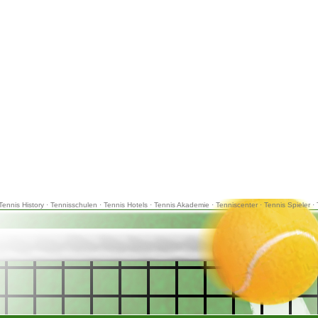
Tennis History
·
Tennisschulen
·
Tennis Hotels
·
Tennis Akademie
·
Tenniscenter
·
Tennis Spieler
·