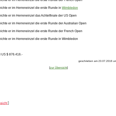
eichte er im Herreneinzel die erste Runde der French Open
eichte er im Herreneinzel die erste Runde in
Wimbledon
eichte er im Herreneinzel das Achtelfinale der US Open
eichte er im Herreneinzel die erste Runde der Australian Open
eichte er im Herreneinzel die erste Runde der French Open
eichte er im Herreneinzel die erste Runde in Wimbledon
d US $ 876.416.-
geschrieben am 23.07.2016 um
[
zur Übersicht
]