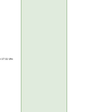
 17:11 Uhr.