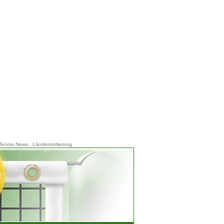
Tennis News
·
Ländersortierung