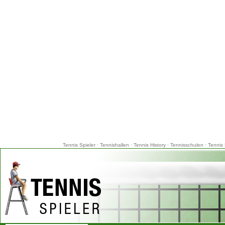
Tennis Spieler
·
Tennishallen
·
Tennis History
·
Tennisschulen
·
Tennis