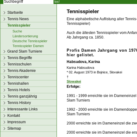
los!
Tennisspieler
Startseite
Tennis News
Eine alphabetische Auflistung aller Tennis
Tennisspieler)
Tennisspieler
Suche
Auch die ältesten Tennisspieler vom Anfang
Ländersortierung
Ab Jahrgang ca. 1850.
Deutsche Tennisspieler
Tennisspieler Damen
Profis Damen Jahrgang von 1970
Grand Slam Turniere
hier gelistet.
Tennis Begriffe
Habsudova, Karina
Tennisschulen
Karina Habsudova
Tennis Akademie
* 02. August 1973 in Bojnice, Slovakei
Tenniscenter
†
Slowakei
Tennishallen
Erfolge:
Tennis Hotels
1991 - 1999 erreichte sie im Dameneinzel
Tennis ganzjährig
Slam Turniers
Tennis History
Interessante Links
1992 - 2000 erreichte sie im Damendoppel
Slam Turniers
Kontakt
Impressum
2000 erreichte sie im Dameneinzel die z
Sitemap
2000 erreichte sie im Dameneinzel die er