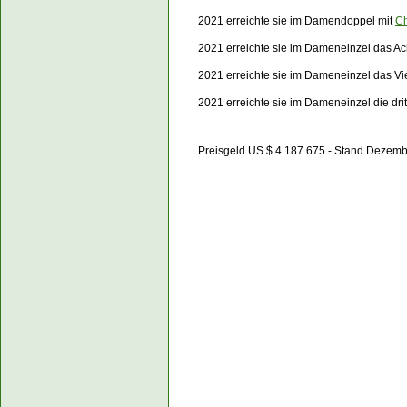
2021 erreichte sie im Damendoppel mit
Ch
2021 erreichte sie im Dameneinzel das Ac
2021 erreichte sie im Dameneinzel das Vie
2021 erreichte sie im Dameneinzel die dr
Preisgeld US $ 4.187.675.- Stand Dezem