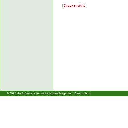
©
2026
die brümmersche marketingmediaagentur
·
Datenschutz