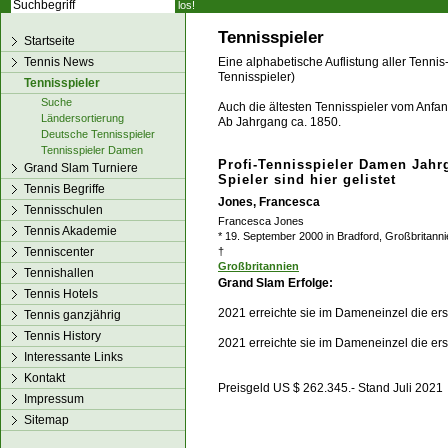
los!
Tennisspieler
Startseite
Tennis News
Eine alphabetische Auflistung aller Tennis
Tennisspieler)
Tennisspieler
Suche
Auch die ältesten Tennisspieler vom Anfang
Ländersortierung
Ab Jahrgang ca. 1850.
Deutsche Tennisspieler
Tennisspieler Damen
Profi-Tennisspieler Damen Jahr
Grand Slam Turniere
Spieler sind hier gelistet
Tennis Begriffe
Jones, Francesca
Tennisschulen
Francesca Jones
Tennis Akademie
* 19. September 2000 in Bradford, Großbritanni
Tenniscenter
†
Großbritannien
Tennishallen
Grand Slam Erfolge:
Tennis Hotels
2021 erreichte sie im Dameneinzel die er
Tennis ganzjährig
Tennis History
2021 erreichte sie im Dameneinzel die er
Interessante Links
Kontakt
Preisgeld US $ 262.345.- Stand Juli 2021
Impressum
Sitemap