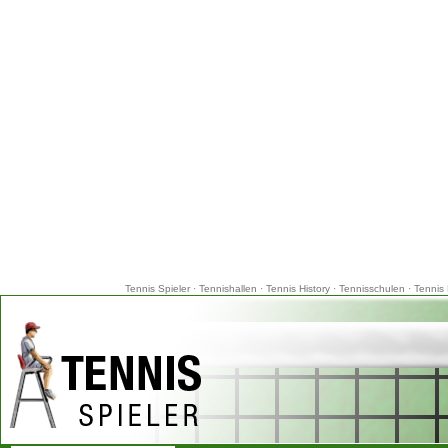
Tennis Spieler
·
Tennishallen
·
Tennis History
·
Tennisschulen
·
Tennis