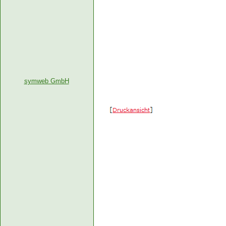
symweb GmbH