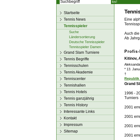
los!
Tennis
Startseite
Tennis News
Eine alph
Tennisspi
Tennisspieler
Suche
Auch die 
Ländersortierung
Ab Jahrg
Deutsche Tennisspieler
Tennisspieler Damen
Profis
Grand Slam Turniere
Kitinov,
Tennis Begriffe
Aleksandar
Tennisschulen
* 13. Jan
Tennis Akademie
†
Tenniscenter
Republik
Grand Sl
Tennishallen
Tennis Hotels
1996 - 2
Turniers
Tennis ganzjährig
Tennis History
2001 err
Interessante Links
2001 err
Kontakt
Impressum
2001 err
Sitemap
2001 err