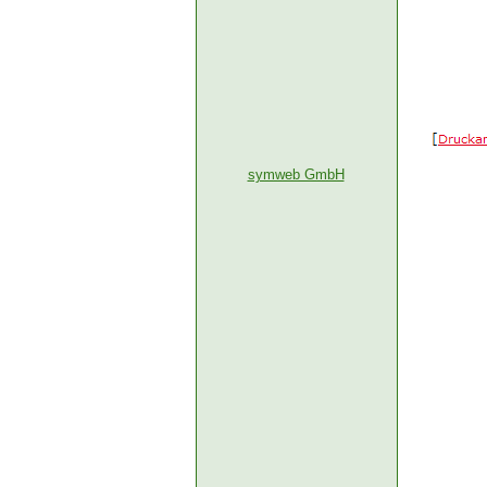
symweb GmbH