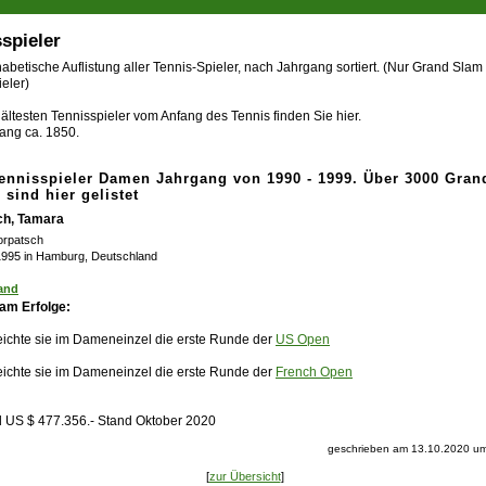
spieler
abetische Auflistung aller Tennis-Spieler, nach Jahrgang sortiert. (Nur Grand Slam
eler)
ältesten Tennisspieler vom Anfang des Tennis finden Sie hier.
ang ca. 1850.
Tennisspieler Damen Jahrgang von 1990 - 1999. Über 3000 Gra
 sind hier gelistet
ch, Tamara
orpatsch
 1995 in Hamburg, Deutschland
and
am Erfolge:
eichte sie im Dameneinzel die erste Runde der
US Open
eichte sie im Dameneinzel die erste Runde der
French Open
d US $ 477.356.- Stand Oktober 2020
geschrieben am 13.10.2020 um
[
zur Übersicht
]