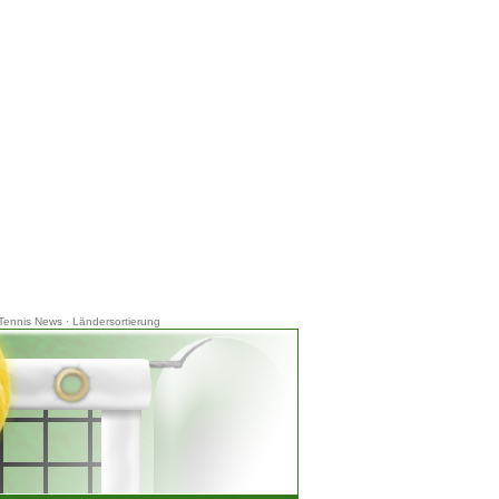
Tennis News
·
Ländersortierung