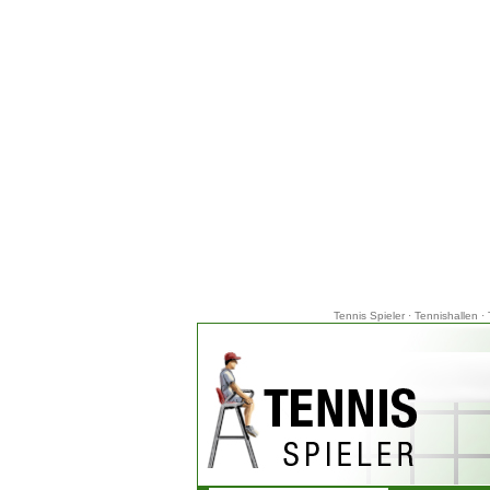
Tennis Spieler
·
Tennishallen
·