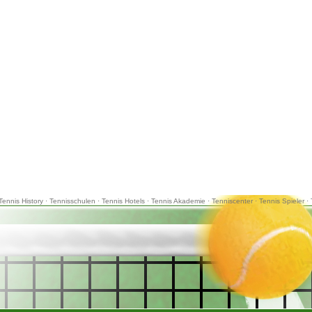
Tennis History
·
Tennisschulen
·
Tennis Hotels
·
Tennis Akademie
·
Tenniscenter
·
Tennis Spieler
·