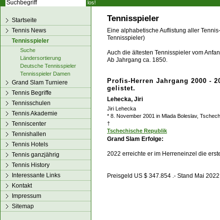
los!
Tennisspieler
Startseite
Tennis News
Eine alphabetische Auflistung aller Tennis
Tennisspieler)
Tennisspieler
Suche
Auch die ältesten Tennisspieler vom Anfang
Ländersortierung
Ab Jahrgang ca. 1850.
Deutsche Tennisspieler
Tennisspieler Damen
Profis-Herren Jahrgang 2000 - 2
Grand Slam Turniere
gelistet.
Tennis Begriffe
Lehecka, Jiri
Tennisschulen
Jiri Lehecka
Tennis Akademie
* 8. November 2001 in Mlada Boleslav, Tschec
Tenniscenter
†
Tschechische Republik
Tennishallen
Grand Slam Erfolge:
Tennis Hotels
2022 erreichte er im Herreneinzel die ers
Tennis ganzjährig
Tennis History
Interessante Links
Preisgeld US $ 347.854 .- Stand Mai 2022
Kontakt
Impressum
Sitemap