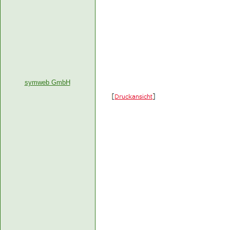
symweb GmbH