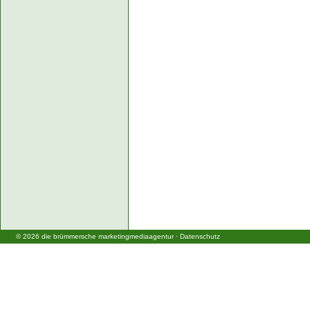
©
2026
die brümmersche marketingmediaagentur
·
Datenschutz