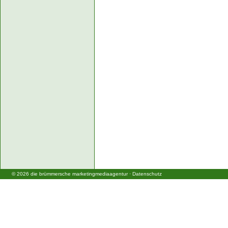
©
2026
die brümmersche marketingmediaagentur
·
Datenschutz