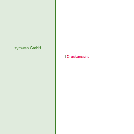
symweb GmbH