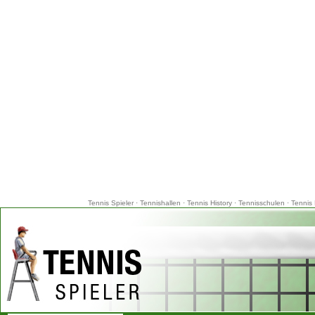
Tennis Spieler
·
Tennishallen
·
Tennis History
·
Tennisschulen
·
Tennis