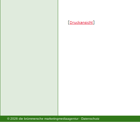
©
2026
die brümmersche marketingmediaagentur
·
Datenschutz