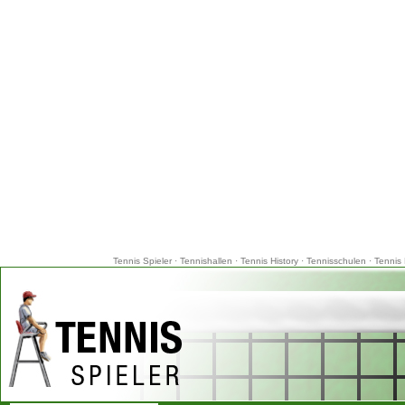
Tennis Spieler
·
Tennishallen
·
Tennis History
·
Tennisschulen
·
Tennis