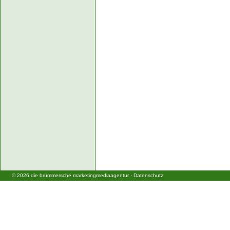
©
2026
die brümmersche marketingmediaagentur
·
Datenschutz