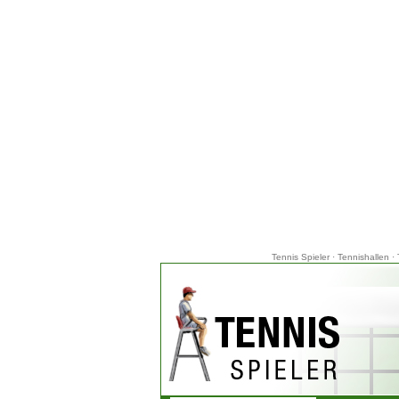
Tennis Spieler
·
Tennishallen
·