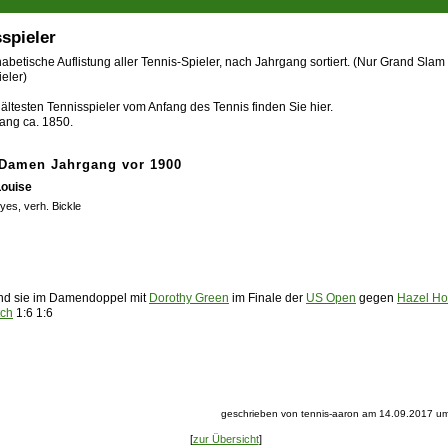
spieler
abetische Auflistung aller Tennis-Spieler, nach Jahrgang sortiert. (Nur Grand Slam
eler)
ältesten Tennisspieler vom Anfang des Tennis finden Sie hier.
ang ca. 1850.
 Damen Jahrgang vor 1900
Louise
yes, verh. Bickle
nd sie im Damendoppel mit
Dorothy Green
im
Finale
der
US Open
gegen
Hazel Ho
tch
1:6 1:6
geschrieben von tennis-aaron am 14.09.2017 um
[
zur Übersicht
]