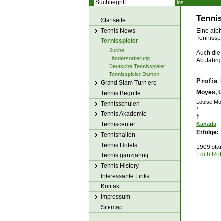
los!
Tennis
Startseite
Tennis News
Eine alph
Tennisspi
Tennisspieler
Suche
Auch die 
Ländersortierung
Ab Jahrg
Deutsche Tennisspieler
Tennisspieler Damen
Profis
Grand Slam Turniere
Moyes, 
Tennis Begriffe
Louise Mo
Tennisschulen
*
Tennis Akademie
†
Tenniscenter
Kanada
Erfolge:
Tennishallen
Tennis Hotels
1909 sta
Edith Ro
Tennis ganzjährig
Tennis History
Interessante Links
Kontakt
Impressum
Sitemap