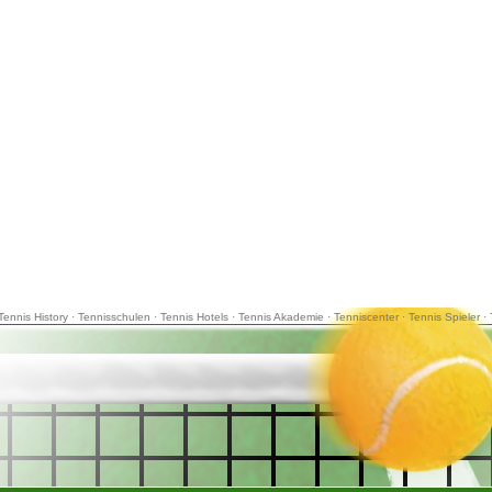
Tennis History
·
Tennisschulen
·
Tennis Hotels
·
Tennis Akademie
·
Tenniscenter
·
Tennis Spieler
·