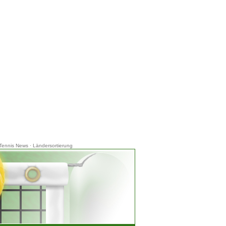
Tennis News
·
Ländersortierung