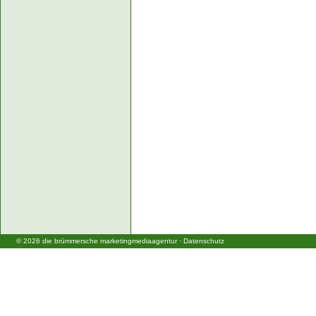
©
2026
die brümmersche marketingmediaagentur
·
Datenschutz