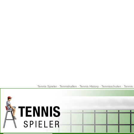
Tennis Spieler
·
Tennishallen
·
Tennis History
·
Tennisschulen
·
Tennis