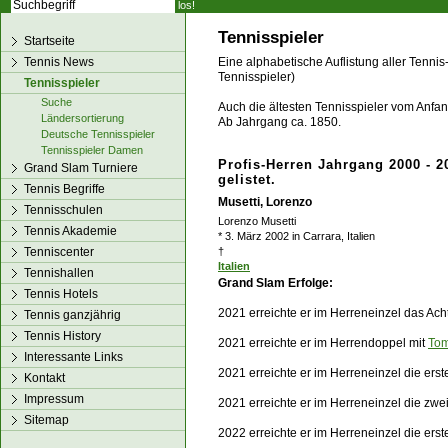
los!
Tennisspieler
Startseite
Tennis News
Eine alphabetische Auflistung aller Tennis
Tennisspieler)
Tennisspieler
Suche
Auch die ältesten Tennisspieler vom Anfang
Ländersortierung
Ab Jahrgang ca. 1850.
Deutsche Tennisspieler
Tennisspieler Damen
Profis-Herren Jahrgang 2000 - 2
Grand Slam Turniere
gelistet.
Tennis Begriffe
Musetti, Lorenzo
Tennisschulen
Lorenzo Musetti
Tennis Akademie
* 3. März 2002 in Carrara, Italien
Tenniscenter
†
Italien
Tennishallen
Grand Slam Erfolge:
Tennis Hotels
2021 erreichte er im Herreneinzel das Ach
Tennis ganzjährig
Tennis History
2021 erreichte er im Herrendoppel mit
To
Interessante Links
2021 erreichte er im Herreneinzel die ers
Kontakt
Impressum
2021 erreichte er im Herreneinzel die zw
Sitemap
2022 erreichte er im Herreneinzel die ers