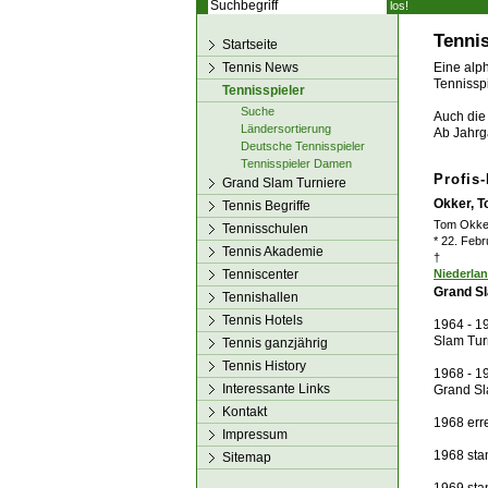
los!
Tennis
Startseite
Tennis News
Eine alph
Tennisspi
Tennisspieler
Suche
Auch die 
Ländersortierung
Ab Jahrg
Deutsche Tennisspieler
Tennisspieler Damen
Profis
Grand Slam Turniere
Okker, 
Tennis Begriffe
Tom Okke
Tennisschulen
* 22. Feb
Tennis Akademie
†
Tenniscenter
Niederla
Grand Sl
Tennishallen
Tennis Hotels
1964 - 19
Slam Tur
Tennis ganzjährig
Tennis History
1968 - 1
Interessante Links
Grand Sl
Kontakt
1968 erre
Impressum
1968 sta
Sitemap