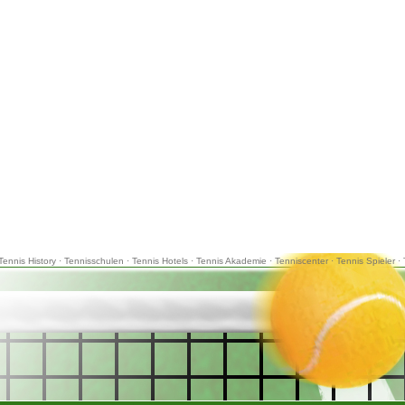
Tennis History
·
Tennisschulen
·
Tennis Hotels
·
Tennis Akademie
·
Tenniscenter
·
Tennis Spieler
·