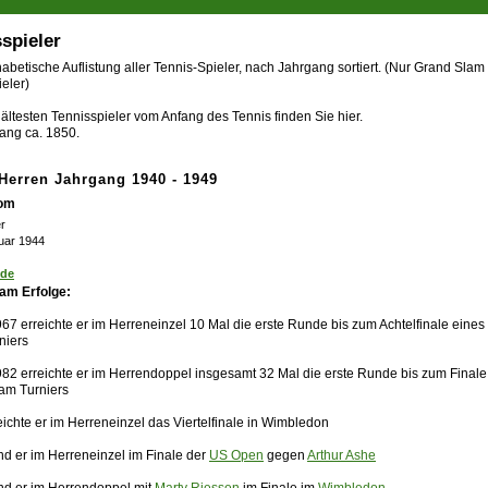
spieler
abetische Auflistung aller Tennis-Spieler, nach Jahrgang sortiert. (Nur Grand Slam
eler)
ältesten Tennisspieler vom Anfang des Tennis finden Sie hier.
ang ca. 1850.
-Herren Jahrgang 1940 - 1949
Tom
r
ruar 1944
nde
am Erfolge:
67 erreichte er im Herreneinzel 10 Mal die erste Runde bis zum Achtelfinale eine
niers
982 erreichte er im Herrendoppel insgesamt 32 Mal die erste Runde bis zum Finale
am Turniers
ichte er im Herreneinzel das Viertelfinale in Wimbledon
nd er im Herreneinzel im Finale der
US Open
gegen
Arthur Ashe