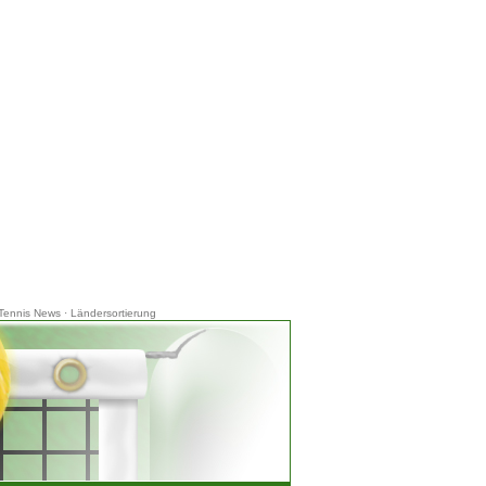
Tennis News
·
Ländersortierung