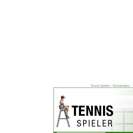
Tennis Spieler
·
Tennishallen
·