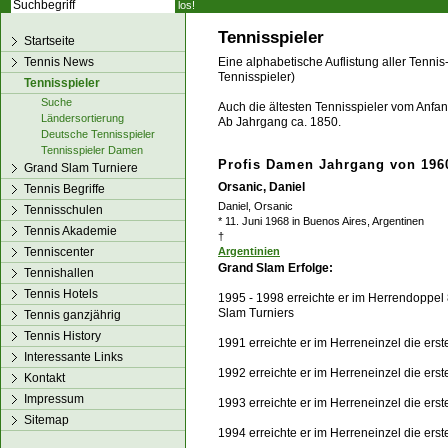
los!
Tennisspieler
Startseite
Tennis News
Eine alphabetische Auflistung aller Tennis
Tennisspieler)
Tennisspieler
Suche
Auch die ältesten Tennisspieler vom Anfang
Ländersortierung
Ab Jahrgang ca. 1850.
Deutsche Tennisspieler
Tennisspieler Damen
Profis Damen Jahrgang von 1960
Grand Slam Turniere
Orsanic, Daniel
Tennis Begriffe
Daniel, Orsanic
Tennisschulen
* 11. Juni 1968 in Buenos Aires, Argentinen
Tennis Akademie
†
Tenniscenter
Argentinien
Grand Slam Erfolge:
Tennishallen
Tennis Hotels
1995 - 1998 erreichte er im Herrendoppel
Slam Turniers
Tennis ganzjährig
Tennis History
1991 erreichte er im Herreneinzel die ers
Interessante Links
1992 erreichte er im Herreneinzel die ers
Kontakt
Impressum
1993 erreichte er im Herreneinzel die er
Sitemap
1994 erreichte er im Herreneinzel die ers