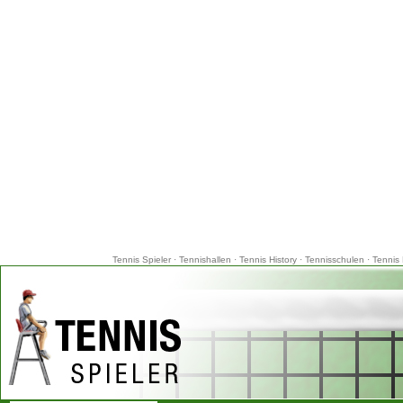
Tennis Spieler
·
Tennishallen
·
Tennis History
·
Tennisschulen
·
Tennis