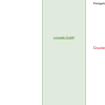
Preisgel
symweb GmbH