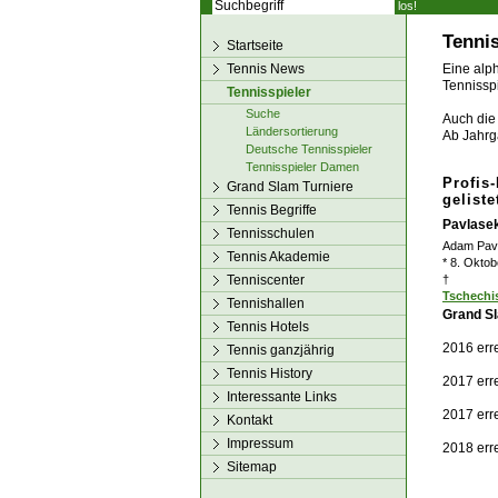
los!
Tennis
Startseite
Tennis News
Eine alph
Tennisspi
Tennisspieler
Suche
Auch die 
Ländersortierung
Ab Jahrg
Deutsche Tennisspieler
Tennisspieler Damen
Profis
Grand Slam Turniere
geliste
Tennis Begriffe
Pavlase
Tennisschulen
Adam Pav
Tennis Akademie
* 8. Oktob
Tenniscenter
†
Tschechi
Tennishallen
Grand Sl
Tennis Hotels
2016 err
Tennis ganzjährig
Tennis History
2017 err
Interessante Links
2017 err
Kontakt
Impressum
2018 err
Sitemap