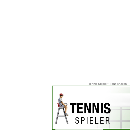
Tennis Spieler
·
Tennishallen
·