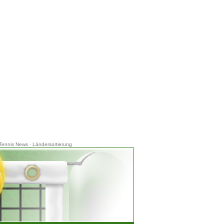
Tennis News
·
Ländersortierung