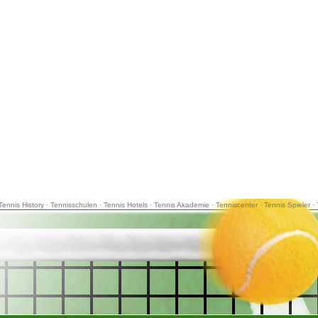
Tennis History
·
Tennisschulen
·
Tennis Hotels
·
Tennis Akademie
·
Tenniscenter
·
Tennis Spieler
·