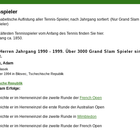
spieler
abetische Auflistung aller Tennis-Spieler, nach Jahrgang sortiert. (Nur Grand Slam
eler)
ältesten Tennisspieler vom Anfang des Tennis finden Sie hier.
ang ca. 1850.
-Herren Jahrgang 1990 - 1999. Über 3000 Grand Slam Spieler si
t.
k, Adam
lasek
er 1994 in Bilovec, Tschechische Republik
sche Republik
am Erfolge:
eichte er im Herreneinzel die zweite Runde der
French Open
eichte er im Herreneinzel die erste Runde der Australian Open
eichte er im Herreneinzel die zweite Runde in
Wimbledon
eichte er im Herreneinzel die zweite Runde der
French Open