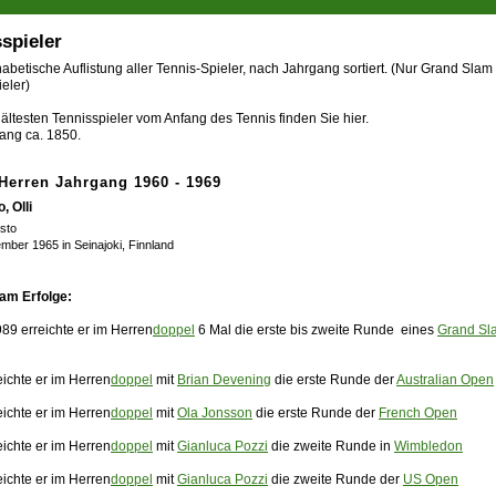
spieler
abetische Auflistung aller Tennis-Spieler, nach Jahrgang sortiert. (Nur Grand Slam
eler)
ältesten Tennisspieler vom Anfang des Tennis finden Sie hier.
ang ca. 1850.
-Herren Jahrgang 1960 - 1969
, Olli
sto
mber 1965 in Seinajoki, Finnland
am Erfolge:
89 erreichte er im Herren
doppel
6 Mal die erste bis zweite Runde eines
Grand Sl
ichte er im Herren
doppel
mit
Brian Devening
die erste Runde der
Australian Open
ichte er im Herren
doppel
mit
Ola Jonsson
die erste Runde der
French Open
ichte er im Herren
doppel
mit
Gianluca Pozzi
die zweite Runde in
Wimbledon
ichte er im Herren
doppel
mit
Gianluca Pozzi
die zweite Runde der
US Open