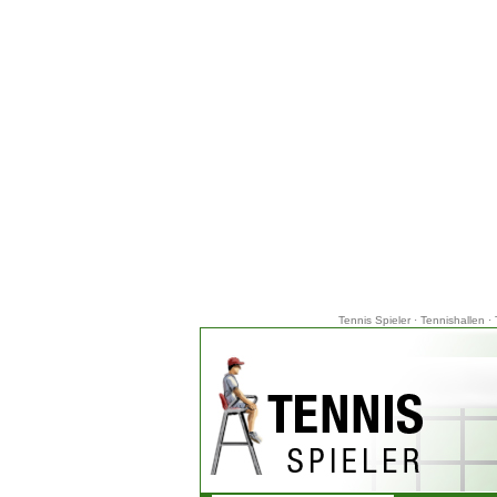
Tennis Spieler
·
Tennishallen
·