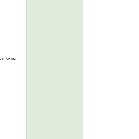
 15:52 Uhr.