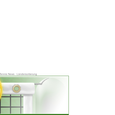
Tennis News
·
Ländersortierung