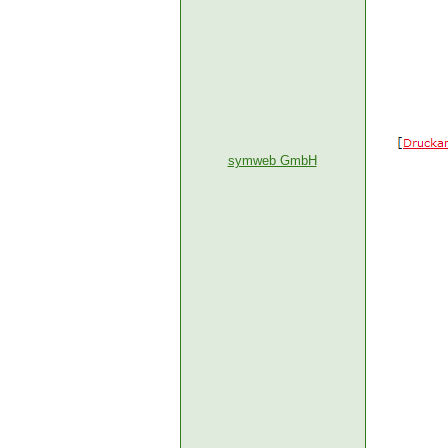
symweb GmbH