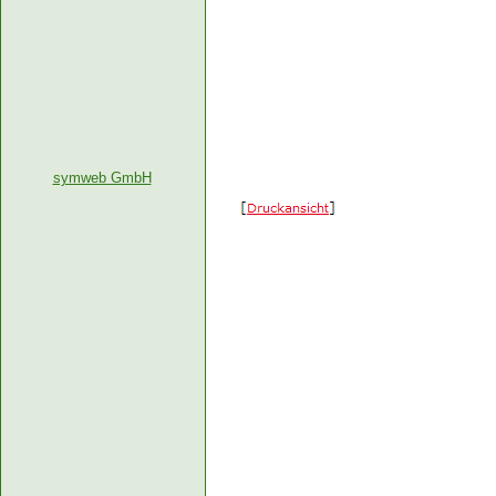
symweb GmbH