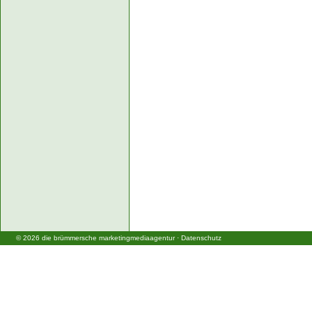
©
2026
die brümmersche marketingmediaagentur
·
Datenschutz