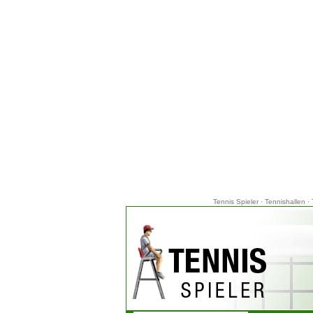
Tennis Spieler
·
Tennishallen
·