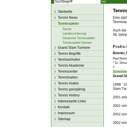
los!
Tennis
Startseite
Tennis News
Eine alph
Tennisspi
Tennisspieler
Suche
Auch die 
Ländersortierung
Ab Jahrg
Deutsche Tennisspieler
Tennisspieler Damen
Profis
Grand Slam Turniere
Rosner, 
Tennis Begriffe
Paul Rosn
Tennisschulen
* 11. Dez
Tennis Akademie
†
Tenniscenter
Südafrika
Grand Sl
Tennishallen
Tennis Hotels
1998 - 1
Slam Tur
Tennis ganzjährig
Tennis History
2001 err
Interessante Links
2001 err
Kontakt
Impressum
2002 err
Sitemap
2002 err