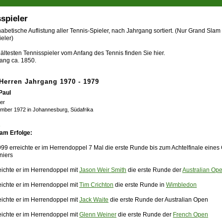
spieler
abetische Auflistung aller Tennis-Spieler, nach Jahrgang sortiert. (Nur Grand Slam
eler)
ältesten Tennisspieler vom Anfang des Tennis finden Sie hier.
ang ca. 1850.
-Herren Jahrgang 1970 - 1979
Paul
er
ember 1972 in Johannesburg, Südafrika
am Erfolge:
999 erreichte er im Herrendoppel 7 Mal die erste Runde bis zum Achtelfinale eines
niers
eichte er im Herrendoppel mit
Jason Weir Smith
die erste Runde der
Australian Op
eichte er im Herrendoppel mit
Tim Crichton
die erste Runde in
Wimbledon
eichte er im Herrendoppel mit
Jack Waite
die erste Runde der Australian Open
eichte er im Herrendoppel mit
Glenn Weiner
die erste Runde der
French Open