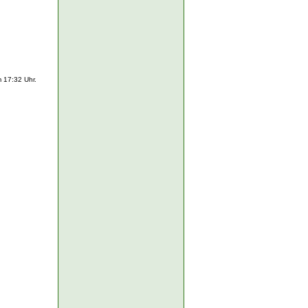
 17:32 Uhr.