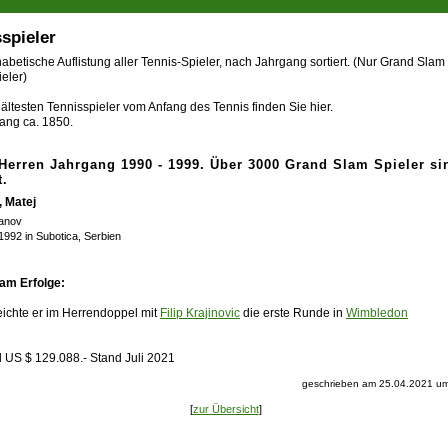
spieler
abetische Auflistung aller Tennis-Spieler, nach Jahrgang sortiert. (Nur Grand Slam
eler)
ältesten Tennisspieler vom Anfang des Tennis finden Sie hier.
ang ca. 1850.
-Herren Jahrgang 1990 - 1999. Über 3000 Grand Slam Spieler si
t.
 Matej
anov
 1992 in Subotica, Serbien
am Erfolge:
eichte er im Herrendoppel mit
Filip Krajinovic
die erste Runde in
Wimbledon
d US $ 129.088.- Stand Juli 2021
geschrieben am 25.04.2021 um
[
zur Übersicht
]