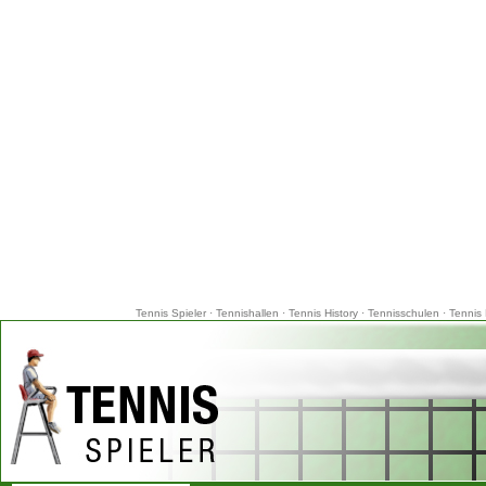
Tennis Spieler
·
Tennishallen
·
Tennis History
·
Tennisschulen
·
Tennis