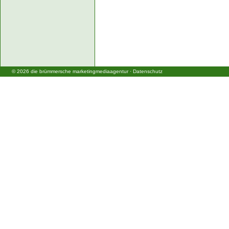
©
2026
die brümmersche marketingmediaagentur
·
Datenschutz