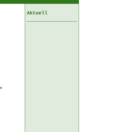
Aktuell
am