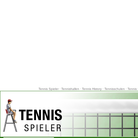
Tennis Spieler
·
Tennishallen
·
Tennis History
·
Tennisschulen
·
Tennis