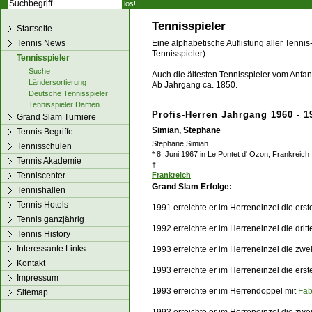
los!
Tennisspieler
Startseite
Tennis News
Eine alphabetische Auflistung aller Tennis
Tennisspieler)
Tennisspieler
Suche
Auch die ältesten Tennisspieler vom Anfang
Ländersortierung
Ab Jahrgang ca. 1850.
Deutsche Tennisspieler
Tennisspieler Damen
Profis-Herren Jahrgang 1960 - 1
Grand Slam Turniere
Simian, Stephane
Tennis Begriffe
Stephane Simian
Tennisschulen
* 8. Juni 1967 in Le Pontet d' Ozon, Frankreich
Tennis Akademie
†
Tenniscenter
Frankreich
Grand Slam Erfolge:
Tennishallen
Tennis Hotels
1991 erreichte er im Herreneinzel die ers
Tennis ganzjährig
1992 erreichte er im Herreneinzel die dri
Tennis History
Interessante Links
1993 erreichte er im Herreneinzel die zw
Kontakt
1993 erreichte er im Herreneinzel die ers
Impressum
1993 erreichte er im Herrendoppel mit
Fab
Sitemap