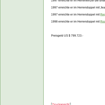
1997 erreichte er im Herreneinzel die dri
1997 erreichte er im Herrendoppel mit Je
1997 erreichte er im Herrendoppel mit
Reg
1998 erreichte er im Herrendoppel mit
Rod
Preisgeld US $ 799.723.-