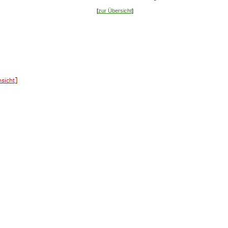
[
zur Übersicht
]