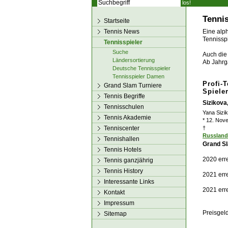
los!
Tennis
Startseite
Tennis News
Eine alph
Tennisspi
Tennisspieler
Suche
Auch die 
Ländersortierung
Ab Jahrg
Deutsche Tennisspieler
Tennisspieler Damen
Profi-
Grand Slam Turniere
Spieler
Tennis Begriffe
Sizikova
Tennisschulen
Yana Sizi
Tennis Akademie
* 12. Nov
Tenniscenter
†
Russland
Tennishallen
Grand Sl
Tennis Hotels
2020 err
Tennis ganzjährig
Tennis History
2021 err
Interessante Links
2021 err
Kontakt
Impressum
Preisgel
Sitemap