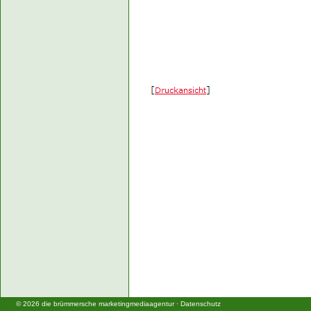
©
2026
die brümmersche marketingmediaagentur
·
Datenschutz