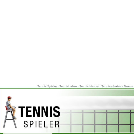
Tennis Spieler
·
Tennishallen
·
Tennis History
·
Tennisschulen
·
Tennis