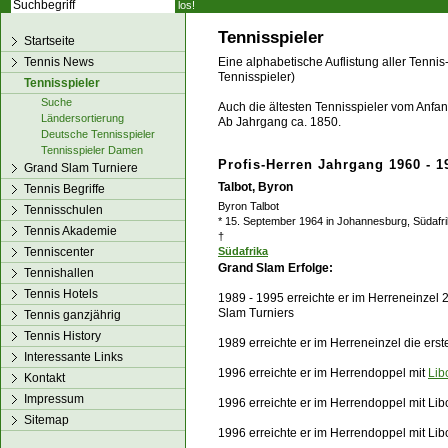
los!
Tennisspieler
Startseite
Tennis News
Eine alphabetische Auflistung aller Tennis
Tennisspieler)
Tennisspieler
Suche
Auch die ältesten Tennisspieler vom Anfang
Ländersortierung
Ab Jahrgang ca. 1850.
Deutsche Tennisspieler
Tennisspieler Damen
Profis-Herren Jahrgang 1960 - 1
Grand Slam Turniere
Talbot, Byron
Tennis Begriffe
Byron Talbot
Tennisschulen
* 15. September 1964 in Johannesburg, Südafr
Tennis Akademie
†
Tenniscenter
Südafrika
Grand Slam Erfolge:
Tennishallen
Tennis Hotels
1989 - 1995 erreichte er im Herreneinzel 
Slam Turniers
Tennis ganzjährig
Tennis History
1989 erreichte er im Herreneinzel die ers
Interessante Links
1996 erreichte er im Herrendoppel mit
Lib
Kontakt
Impressum
1996 erreichte er im Herrendoppel mit Lib
Sitemap
1996 erreichte er im Herrendoppel mit Lib