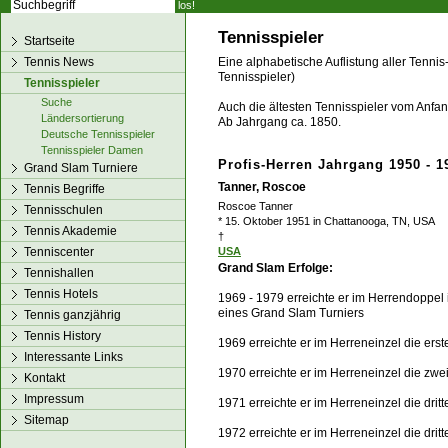
los!
Tennisspieler
Startseite
Tennis News
Eine alphabetische Auflistung aller Tennis
Tennisspieler)
Tennisspieler
Suche
Auch die ältesten Tennisspieler vom Anfang
Ländersortierung
Ab Jahrgang ca. 1850.
Deutsche Tennisspieler
Tennisspieler Damen
Profis-Herren Jahrgang 1950 - 1
Grand Slam Turniere
Tanner, Roscoe
Tennis Begriffe
Roscoe Tanner
Tennisschulen
* 15. Oktober 1951 in Chattanooga, TN, USA
Tennis Akademie
†
Tenniscenter
USA
Grand Slam Erfolge:
Tennishallen
Tennis Hotels
1969 - 1979 erreichte er im Herrendoppel 
eines Grand Slam Turniers
Tennis ganzjährig
Tennis History
1969 erreichte er im Herreneinzel die ers
Interessante Links
1970 erreichte er im Herreneinzel die zw
Kontakt
Impressum
1971 erreichte er im Herreneinzel die dri
Sitemap
1972 erreichte er im Herreneinzel die drit