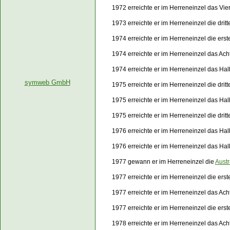
1972 erreichte er im Herreneinzel das Vie
1973 erreichte er im Herreneinzel die dri
1974 erreichte er im Herreneinzel die ers
1974 erreichte er im Herreneinzel das Ach
1974 erreichte er im Herreneinzel das Ha
symweb GmbH
1975 erreichte er im Herreneinzel die dri
1975 erreichte er im Herreneinzel das Ha
1975 erreichte er im Herreneinzel die dri
1976 erreichte er im Herreneinzel das Ha
1976 erreichte er im Herreneinzel das Ha
1977 gewann er im Herreneinzel die
Aust
1977 erreichte er im Herreneinzel die er
1977 erreichte er im Herreneinzel das Ach
1977 erreichte er im Herreneinzel die ers
1978 erreichte er im Herreneinzel das Ach