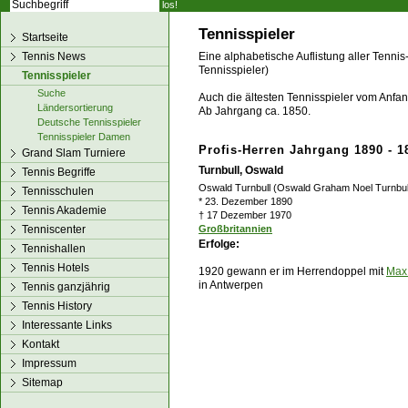
los!
Tennisspieler
Startseite
Tennis News
Eine alphabetische Auflistung aller Tennis
Tennisspieler)
Tennisspieler
Suche
Auch die ältesten Tennisspieler vom Anfang
Ländersortierung
Ab Jahrgang ca. 1850.
Deutsche Tennisspieler
Tennisspieler Damen
Profis-Herren Jahrgang 1890 - 1
Grand Slam Turniere
Turnbull, Oswald
Tennis Begriffe
Oswald Turnbull (Oswald Graham Noel Turnbul
Tennisschulen
* 23. Dezember 1890
Tennis Akademie
† 17 Dezember 1970
Tenniscenter
Großbritannien
Erfolge:
Tennishallen
Tennis Hotels
1920 gewann er im Herrendoppel mit
Max
in Antwerpen
Tennis ganzjährig
Tennis History
Interessante Links
Kontakt
Impressum
Sitemap