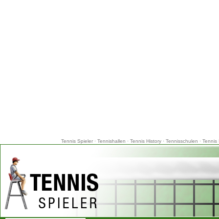
Tennis Spieler
·
Tennishallen
·
Tennis History
·
Tennisschulen
·
Tennis