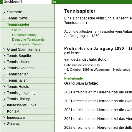
los!
Tennisspieler
Startseite
Tennis News
Eine alphabetische Auflistung aller Tennis
Tennisspieler)
Tennisspieler
Suche
Auch die ältesten Tennisspieler vom Anfang
Ländersortierung
Ab Jahrgang ca. 1850.
Deutsche Tennisspieler
Tennisspieler Damen
Profis-Herren Jahrgang 1990 - 1
Grand Slam Turniere
gelistet.
Tennis Begriffe
van de Zandschulp, Botic
Tennisschulen
Botic van de Zandschulp
Tennis Akademie
* 4. Oktober 1995 in Wageningen, Niederlande
Tenniscenter
†
Niederlande
Tennishallen
Grand Slam Erfolge:
Tennis Hotels
2021 erreichte er im Herreneinzel die ers
Tennis ganzjährig
Tennis History
2021 erreichte er im Herreneinzel die zw
Interessante Links
2021 erreichte er im Herreneinzel die zwe
Kontakt
Impressum
2021 erreichte er im Herreneinzel das Vier
Sitemap
2022 erreichte er im Herreneinzel die dri