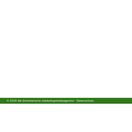
©
2026
die brümmersche marketingmediaagentur
·
Datenschutz