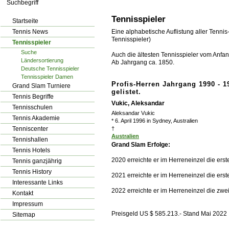
los!
Tennisspieler
Startseite
Tennis News
Eine alphabetische Auflistung aller Tennis
Tennisspieler)
Tennisspieler
Suche
Auch die ältesten Tennisspieler vom Anfang
Ländersortierung
Ab Jahrgang ca. 1850.
Deutsche Tennisspieler
Tennisspieler Damen
Profis-Herren Jahrgang 1990 - 1
Grand Slam Turniere
gelistet.
Tennis Begriffe
Vukic, Aleksandar
Tennisschulen
Aleksandar Vukic
Tennis Akademie
* 6. April 1996 in Sydney, Australien
Tenniscenter
†
Australien
Tennishallen
Grand Slam Erfolge:
Tennis Hotels
2020 erreichte er im Herreneinzel die ers
Tennis ganzjährig
Tennis History
2021 erreichte er im Herreneinzel die ers
Interessante Links
2022 erreichte er im Herreneinzel die zw
Kontakt
Impressum
Preisgeld US $ 585.213.- Stand Mai 2022
Sitemap