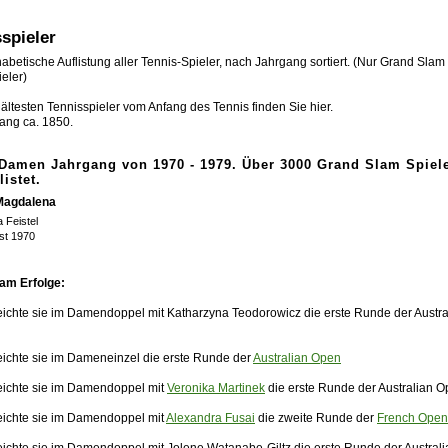
spieler
abetische Auflistung aller Tennis-Spieler, nach Jahrgang sortiert. (Nur Grand Slam
eler)
ältesten Tennisspieler vom Anfang des Tennis finden Sie hier.
ang ca. 1850.
 Damen Jahrgang von 1970 - 1979. Über 3000 Grand Slam Spiele
listet.
 Magdalena
 Feistel
st 1970
am Erfolge:
eichte sie im Damendoppel mit Katharzyna Teodorowicz die erste Runde der Austra
eichte sie im Dameneinzel die erste Runde der
Australian Open
eichte sie im Damendoppel mit
Veronika Martinek
die erste Runde der Australian 
eichte sie im Damendoppel mit
Alexandra Fusai
die zweite Runde der
French Open