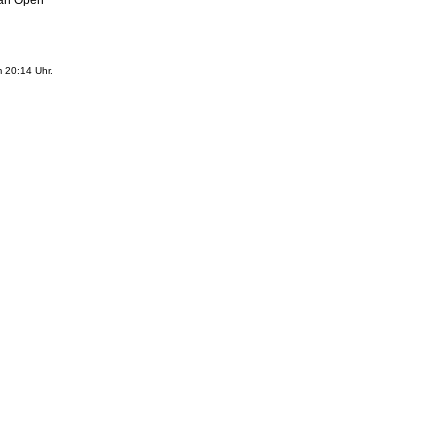
ian Open
 20:14 Uhr.