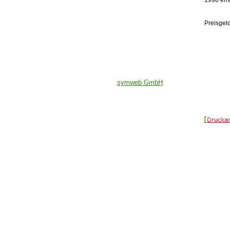
1996 err
Preisgel
symweb GmbH