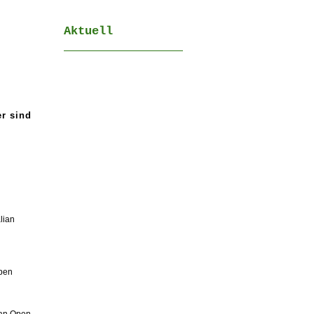
Aktuell
r sind
lian
Open