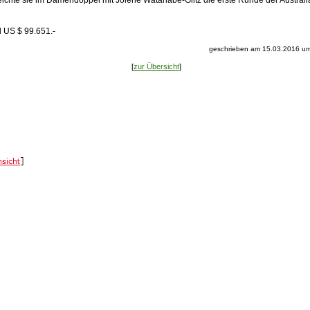
eichte sie im Damendoppel mit Jolene Watanabe-Giltz die erste Runde der Austral
d US $ 99.651.-
geschrieben am 15.03.2016 um
[
zur Übersicht
]