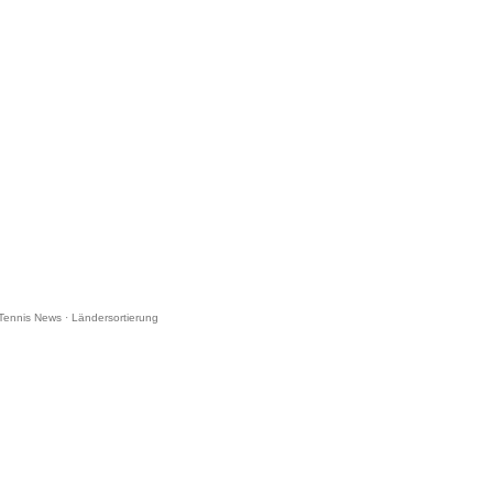
Tennis News
·
Ländersortierung