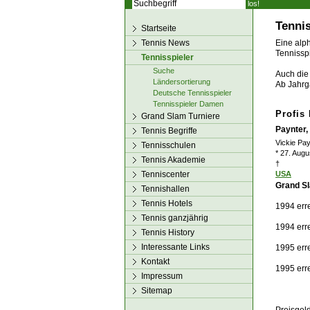
los!
Tennis
Startseite
Tennis News
Eine alph
Tennisspi
Tennisspieler
Suche
Auch die 
Ländersortierung
Ab Jahrg
Deutsche Tennisspieler
Tennisspieler Damen
Profis
Grand Slam Turniere
Paynter,
Tennis Begriffe
Vickie Pay
Tennisschulen
* 27. Augu
Tennis Akademie
†
Tenniscenter
USA
Grand Sl
Tennishallen
Tennis Hotels
1994 err
Tennis ganzjährig
1994 err
Tennis History
Interessante Links
1995 err
Kontakt
1995 err
Impressum
Sitemap