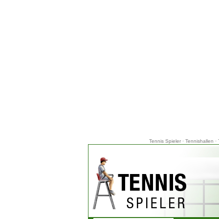
Tennis Spieler
·
Tennishallen
·