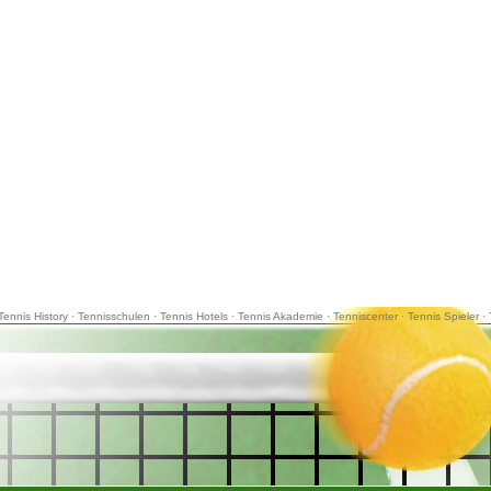
Tennis History
·
Tennisschulen
·
Tennis Hotels
·
Tennis Akademie
·
Tenniscenter
·
Tennis Spieler
·