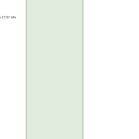
 17:57 Uhr.