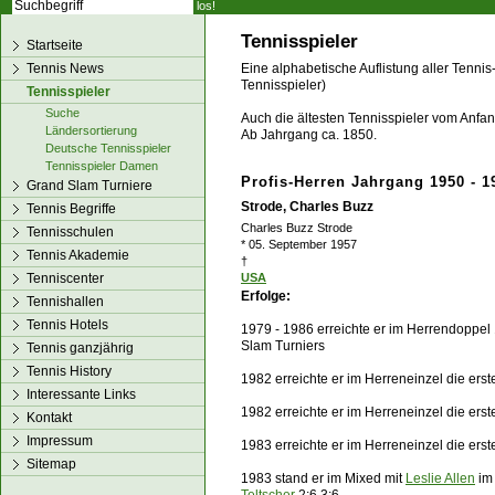
los!
Tennisspieler
Startseite
Tennis News
Eine alphabetische Auflistung aller Tennis
Tennisspieler)
Tennisspieler
Suche
Auch die ältesten Tennisspieler vom Anfang
Ländersortierung
Ab Jahrgang ca. 1850.
Deutsche Tennisspieler
Tennisspieler Damen
Profis-Herren Jahrgang 1950 - 1
Grand Slam Turniere
Strode, Charles Buzz
Tennis Begriffe
Charles Buzz Strode
Tennisschulen
* 05. September 1957
Tennis Akademie
†
Tenniscenter
USA
Erfolge:
Tennishallen
Tennis Hotels
1979 - 1986 erreichte er im Herrendoppel 
Slam Turniers
Tennis ganzjährig
Tennis History
1982 erreichte er im Herreneinzel die ers
Interessante Links
1982 erreichte er im Herreneinzel die ers
Kontakt
Impressum
1983 erreichte er im Herreneinzel die ers
Sitemap
1983 stand er im Mixed mit
Leslie Allen
im