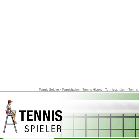
Tennis Spieler
·
Tennishallen
·
Tennis History
·
Tennisschulen
·
Tennis