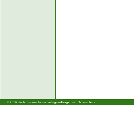
©
2026
die brümmersche marketingmediaagentur
·
Datenschutz