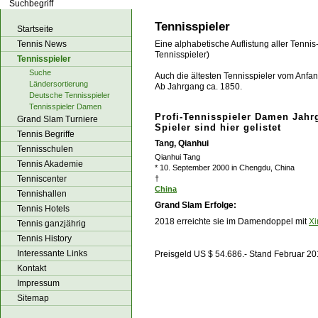
los!
Tennisspieler
Startseite
Tennis News
Eine alphabetische Auflistung aller Tennis
Tennisspieler)
Tennisspieler
Suche
Auch die ältesten Tennisspieler vom Anfang
Ländersortierung
Ab Jahrgang ca. 1850.
Deutsche Tennisspieler
Tennisspieler Damen
Profi-Tennisspieler Damen Jahr
Grand Slam Turniere
Spieler sind hier gelistet
Tennis Begriffe
Tang, Qianhui
Tennisschulen
Qianhui Tang
Tennis Akademie
* 10. September 2000 in Chengdu, China
Tenniscenter
†
China
Tennishallen
Grand Slam Erfolge:
Tennis Hotels
2018 erreichte sie im Damendoppel mit
Xi
Tennis ganzjährig
Tennis History
Interessante Links
Preisgeld US $ 54.686.- Stand Februar 2
Kontakt
Impressum
Sitemap