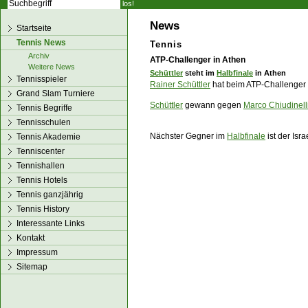
los!
News
Startseite
Tennis News
Tennis
Archiv
ATP-Challenger in Athen
Weitere News
Schüttler
steht im
Halbfinale
in Athen
Tennisspieler
Rainer Schüttler
hat beim ATP-Challenger i
Grand Slam Turniere
Schüttler
gewann gegen
Marco Chiudinell
Tennis Begriffe
Tennisschulen
Nächster Gegner im
Halbfinale
ist der Isra
Tennis Akademie
Tenniscenter
Tennishallen
Tennis Hotels
Tennis ganzjährig
Tennis History
Interessante Links
Kontakt
Impressum
Sitemap