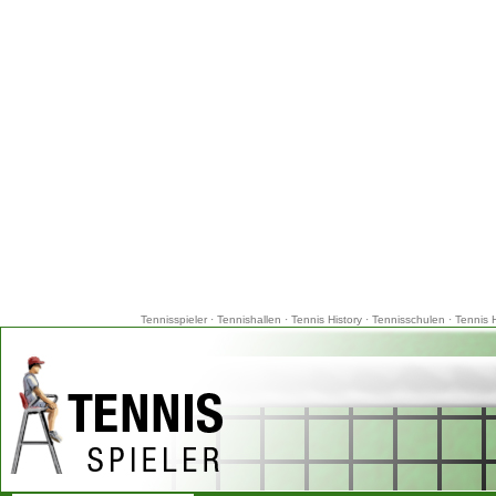
Tennisspieler
·
Tennishallen
·
Tennis History
·
Tennisschulen
·
Tennis 