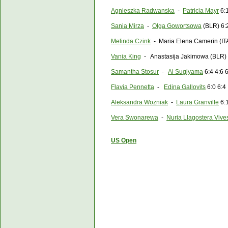
Agnieszka Radwanska
-
Patricia Mayr
6:1
Sania Mirza
-
Olga Gowortsowa
(BLR) 6:2
Melinda Czink
- Maria Elena Camerin (ITA
Vania King
- Anastasija Jakimowa (BLR) 
Samantha Stosur
-
Ai Sugiyama
6:4 4:6 
Flavia Pennetta
-
Edina Gallovits
6:0 6:4
Aleksandra Wozniak
-
Laura Granville
6:1
Vera Swonarewa
-
Nuria Llagostera Vive
US Open