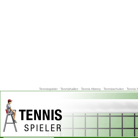
Tennisspieler
·
Tennishallen
·
Tennis History
·
Tennisschulen
·
Tennis 