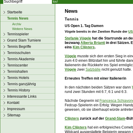
los!
News
Startseite
Tennis News
Tennis
Archiv
US Open 1. Tag Damen
Weitere News
Vögele bereits in der Zweiten Runde der
US
Tennisspieler
Stefanie Vögele
hat die Startrunde an d
Grand Slam Turniere
bezwang
Alberta Brianti
in drei Sätzen. 
Tennis Begriffe
eins
Kim Clijsters
.
Tennisschulen
Vögele
musste sich den ersten Sieg in ein
Tennis Akademie
zum 4:0 einen Blitzstart hin und führte da
Italienerin die Rückkehr ins Spiel ermögli
Tenniscenter
Vögele
zwei
Satzbälle
nicht genutzt hatte.
Tennishallen
Tennis Hotels
Erneutes Treffen mit einer Italienerin
Tennis ganzjährig
In den nächsten beiden Sätzen war dann
Tennis History
rund zwei Stunden mit 6:7, 6:1 und 6:3.
Interessante Links
Nächste Gegnerin ist
Francesca Schiavon
Kontakt
Fedcup-Spielerin ein Erfolg: Wegen Handg
Impressum
gewesen, ob sie überhaupt würde antrete
Sitemap
Clijsters
zurück auf der
Grand-Slam
-Bü
Kim Clijsters
hat ein erfolgreiches Come
Wildcard ausgestattete Belgierin gewann m