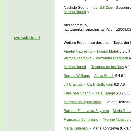
Nächste Gegnerin der
US Open
-Siegerin
Marion Bartoli
sein.
Aus sport.sf.TV,
http://sport.sf.tv/nachrichten/archiv/2009
symweb GmbH
Weitere Ergebnisse des ersten Tages der
Amelie Mauresmo
-
Tatjana Malek
6:3 6:4
Victoria Asarenka
-
Alexandra Dulgheru
6
Marion Bartoli
-
Rosanna de los Rios
6:1 
Serena Williams
-
Alexa Glatch
6:4 6:1
Jill Craybas
-
Carly Gullickson
6:3 7:6
Kai-Chen Chang
-
Kaia Kanepi
6:0 2:6 6:
Magdalena Rybarikova
- Valerie Tetreaul
Barbora Zahlavova-Strycova
-
Marta Dom
Francesca Schiavone
-
Yvonne Meusbur
Maria Kirilenko
- Maria Korytzewa (Ukraine