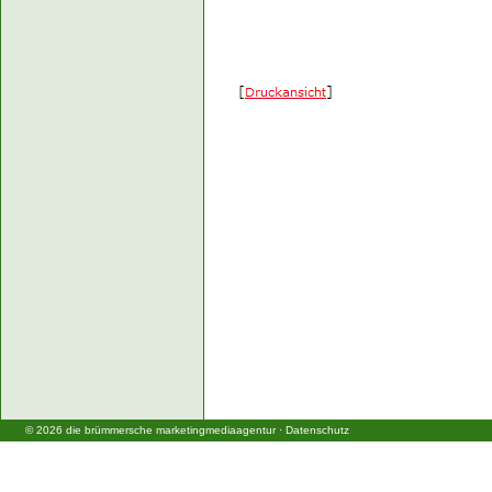
©
2026
die brümmersche marketingmediaagentur
·
Datenschutz