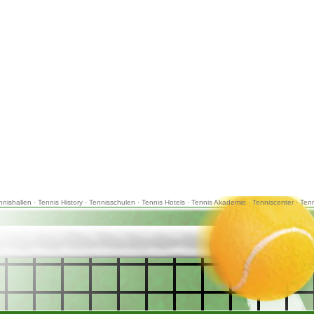
nnishallen
·
Tennis History
·
Tennisschulen
·
Tennis Hotels
·
Tennis Akademie
·
Tenniscenter
·
Tenn