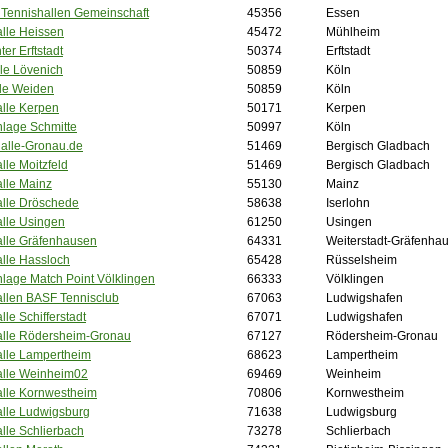
 Tennishallen Gemeinschaft
45356
Essen
lle Heissen
45472
Mühlheim
ter Erftstadt
50374
Erftstadt
le Lövenich
50859
Köln
le Weiden
50859
Köln
alle Kerpen
50171
Kerpen
nlage Schmitte
50997
Köln
Halle-Gronau.de
51469
Bergisch Gladbach
lle Moitzfeld
51469
Bergisch Gladbach
lle Mainz
55130
Mainz
alle Dröschede
58638
Iserlohn
alle Usingen
61250
Usingen
alle Gräfenhausen
64331
Weiterstadt-Gräfenha
lle Hassloch
65428
Rüsselsheim
lage Match Point Völklingen
66333
Völklingen
allen BASF Tennisclub
67063
Ludwigshafen
lle Schifferstadt
67071
Ludwigshafen
alle Rödersheim-Gronau
67127
Rödersheim-Gronau
alle Lampertheim
68623
Lampertheim
alle Weinheim02
69469
Weinheim
alle Kornwestheim
70806
Kornwestheim
alle Ludwigsburg
71638
Ludwigsburg
lle Schlierbach
73278
Schlierbach