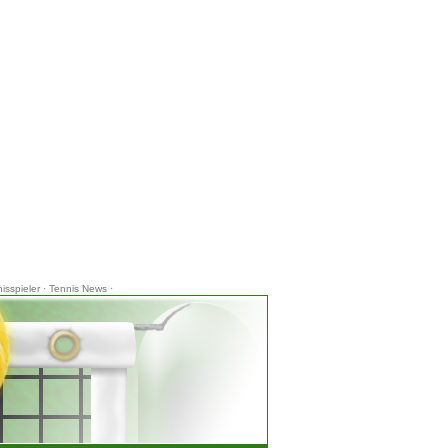
isspieler
·
Tennis News
·