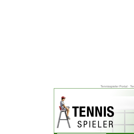
Tennisspieler Portal
·
Te