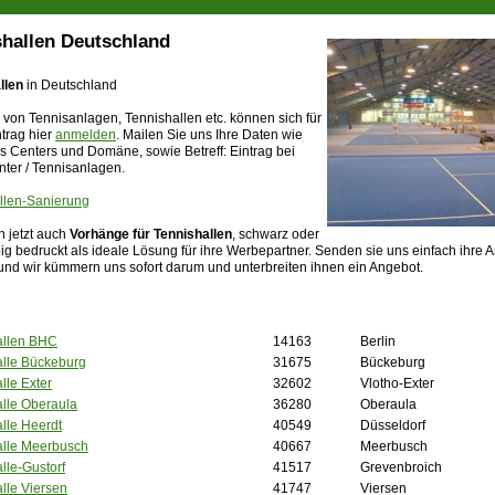
shallen Deutschland
llen
in Deutschland
 von Tennisanlagen, Tennishallen etc. können sich für
trag hier
anmelden
. Mailen Sie uns Ihre Daten wie
 Centers und Domäne, sowie Betreff: Eintrag bei
nter / Tennisanlagen.
llen-Sanierung
rn jetzt auch
Vorhänge für Tennishallen
, schwarz oder
ig bedruckt als ideale Lösung für ihre Werbepartner. Senden sie uns einfach ihre 
 und wir kümmern uns sofort darum und unterbreiten ihnen ein Angebot.
allen BHC
14163
Berlin
alle Bückeburg
31675
Bückeburg
lle Exter
32602
Vlotho-Exter
lle Oberaula
36280
Oberaula
lle Heerdt
40549
Düsseldorf
alle Meerbusch
40667
Meerbusch
lle-Gustorf
41517
Grevenbroich
lle Viersen
41747
Viersen