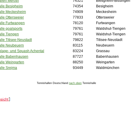
llen Meroth
74321
Bietigheim-Bissingen
alle Besigheim
74354
Besigheim
alle Meckesheim
74909
Meckesheim
lle Ottersweier
77833
Ottersweier
alle Furtwangen
78120
Furtwangen
lle goalsports
79761
Waldshut-Tiengen
lle Tiengen
79761
Waldshut-Tiengen
lle Titisee-Neustadt
79822
Titisee-Neustadt
alle Neubeuern
83115
Neubeuern
nlage- und Squash Achental
83224
Grassau
alle Babenhausen
87727
Babenhausen
lle Weingarten
88250
Weingarten
lle Srejma
93449
Waldmünchen
Tennishallen Deutschland
nach oben
Tennishalle