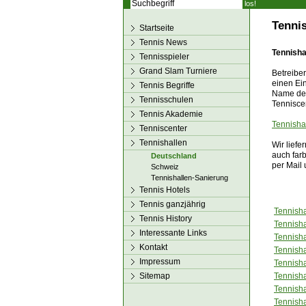
los!
Tenni
Startseite
Tennis News
Tennisha
Tennisspieler
Grand Slam Turniere
Betreiber
einen Ein
Tennis Begriffe
Name des
Tennisschulen
Tennisce
Tennis Akademie
Tennisha
Tenniscenter
Tennishallen
Wir liefe
auch farb
Deutschland
per Mail
Schweiz
Tennishallen-Sanierung
Tennis Hotels
Tennis ganzjährig
Tennish
Tennis History
Tennish
Interessante Links
Tennisha
Kontakt
Tennisha
Impressum
Tennisha
Sitemap
Tennish
Tennisha
Tennisha