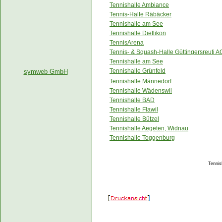
Tennishalle Ambiance
Tennis-Halle Räbäcker
Tennishalle am See
Tennishalle Dietlikon
TennisArena
Tennis- & Squash-Halle Güttingersreuti A
Tennishalle am See
Tennishalle Grünfeld
symweb GmbH
Tennishalle Männedorf
Tennishalle Wädenswil
Tennishalle BAD
Tennishalle Flawil
Tennishalle Bützel
Tennishalle Aegeten, Widnau
Tennishalle Toggenburg
Tennis