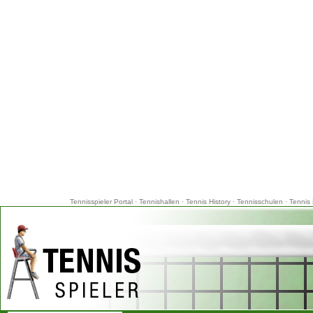
Tennisspieler Portal
·
Tennishallen
·
Tennis History
·
Tennisschulen
·
Tennis