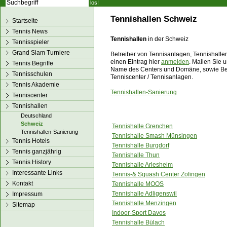
los!
Tennishallen Schweiz
Startseite
Tennis News
Tennishallen
in der Schweiz
Tennisspieler
Grand Slam Turniere
Betreiber von Tennisanlagen, Tennishallen
einen Eintrag hier
anmelden
. Mailen Sie 
Tennis Begriffe
Name des Centers und Domäne, sowie Betr
Tennisschulen
Tenniscenter / Tennisanlagen.
Tennis Akademie
Tennishallen-Sanierung
Tenniscenter
Tennishallen
Deutschland
Schweiz
Tennishalle Grenchen
Tennishallen-Sanierung
Tennishalle Smash Münsingen
Tennis Hotels
Tennishalle Burgdorf
Tennis ganzjährig
Tennishalle Thun
Tennis History
Tennishalle Arlesheim
Interessante Links
Tennis-& Squash Center Zofingen
Kontakt
Tennishalle MOOS
Tennishalle Adligenswil
Impressum
Tennishalle Menzingen
Sitemap
Indoor-Sport Davos
Tennishalle Bülach