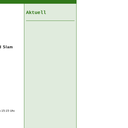
Aktuell
nd Slam
 15:15 Uhr.