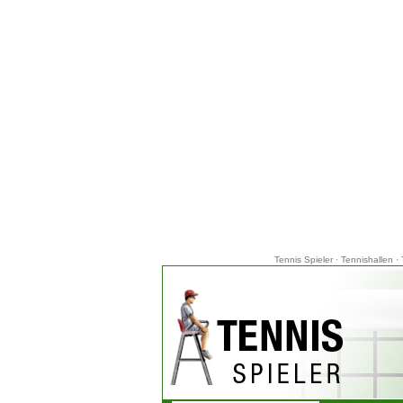
Tennis Spieler
·
Tennishallen
·