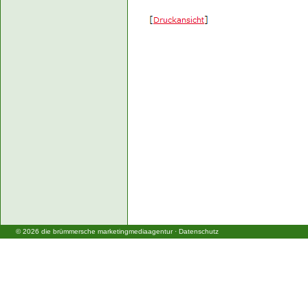
©
2026
die brümmersche marketingmediaagentur
·
Datenschutz