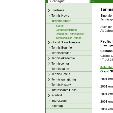
los!
Tennis
Startseite
Tennis News
Eine alph
Tennisspi
Tennisspieler
Suche
Auch die 
Ländersortierung
Ab Jahrg
Deutsche Tennisspieler
Tennisspieler Damen
Profis
Grand Slam Turniere
hier ge
Tennis Begriffe
Castano,
Tennisschulen
Catalina 
Tennis Akademie
* 7. Juli 
Tenniscenter
†
Kolumbi
Tennishallen
Grand Sl
Tennis Hotels
2001 err
Tennis ganzjährig
Tennis History
2001 err
Interessante Links
2001 err
Kontakt
Impressum
2003 err
Sitemap
2004 err