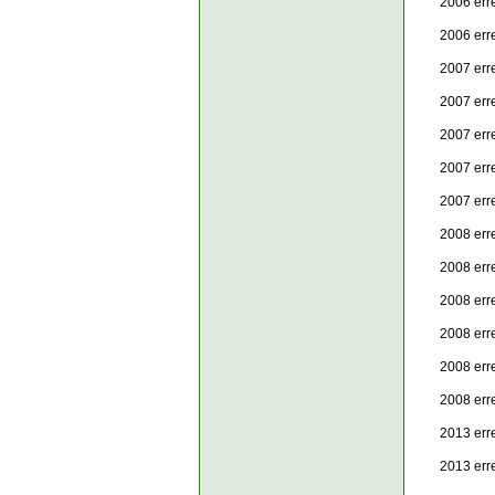
2006 err
2006 err
2007 err
2007 err
2007 err
2007 err
2007 err
2008 err
2008 err
2008 err
2008 err
2008 err
2008 err
2013 err
2013 err