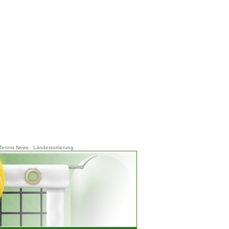
Tennis News
·
Ländersortierung