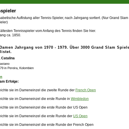
spieler
abetische Auflistung aller Tennis-Spieler, nach Jahrgang sortiert. (Nur Grand Slam
eler)
ältesten Tennisspieler vom Anfang des Tennis finden Sie hier.
ang ca. 1850.
 Damen Jahrgang von 1970 - 1979. Über 3000 Grand Slam Spiele
listet.
 Catalina
Castano
1979 in Pereira, Kolombien
en
am Erfolge:
eichte sie im Dameneinzel die zweite Runde der
French Open
eichte sie im Dameneinzel die erste Runde in
Wimbledon
eichte sie im Dameneinzel die erste Runde der US Open
eichte sie im Dameneinzel die erste Runde der
US Open
eichte sie im Dameneinzel die erste Runde der French Open