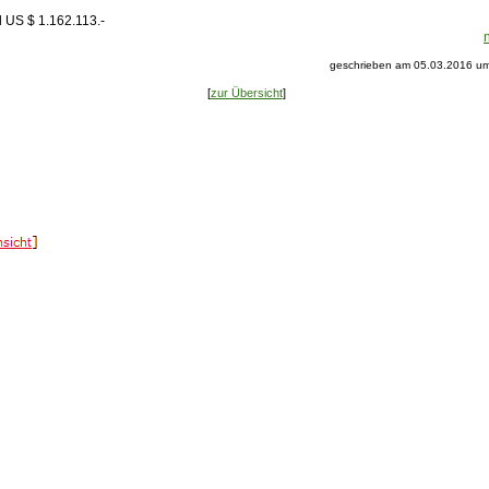
d US $ 1.162.113.-
geschrieben am 05.03.2016 um
[
zur Übersicht
]