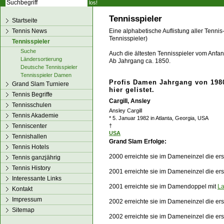
los!
Tennisspieler
Startseite
Tennis News
Eine alphabetische Auflistung aller Tennis
Tennisspieler)
Tennisspieler
Suche
Auch die ältesten Tennisspieler vom Anfang
Ländersortierung
Ab Jahrgang ca. 1850.
Deutsche Tennisspieler
Tennisspieler Damen
Profis Damen Jahrgang von 1980
Grand Slam Turniere
hier gelistet.
Tennis Begriffe
Cargill, Ansley
Tennisschulen
Ansley Cargill
Tennis Akademie
* 5. Januar 1982 in Atlanta, Georgia, USA
Tenniscenter
†
USA
Tennishallen
Grand Slam Erfolge:
Tennis Hotels
2000 erreichte sie im Dameneinzel die e
Tennis ganzjährig
Tennis History
2001 erreichte sie im Dameneinzel die er
Interessante Links
2001 erreichte sie im Damendoppel mit
La
Kontakt
Impressum
2002 erreichte sie im Dameneinzel die er
Sitemap
2002 erreichte sie im Dameneinzel die e