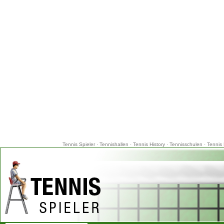
Tennis Spieler
·
Tennishallen
·
Tennis History
·
Tennisschulen
·
Tennis