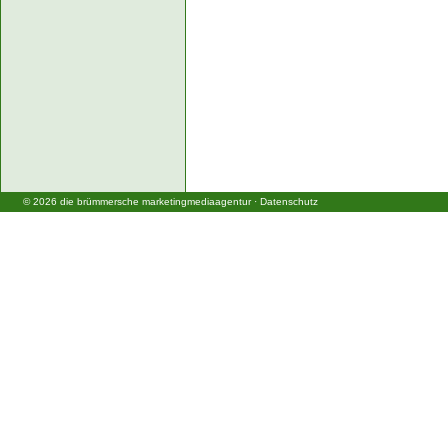
©
2026
die brümmersche marketingmediaagentur
·
Datenschutz