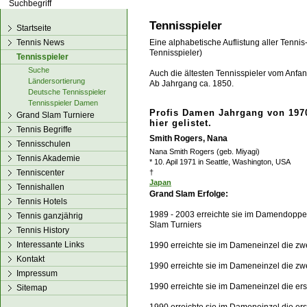
los!
Tennisspieler
Startseite
Tennis News
Eine alphabetische Auflistung aller Tennis
Tennisspieler)
Tennisspieler
Suche
Auch die ältesten Tennisspieler vom Anfang
Ländersortierung
Ab Jahrgang ca. 1850.
Deutsche Tennisspieler
Tennisspieler Damen
Profis Damen Jahrgang von 1970
Grand Slam Turniere
hier gelistet.
Tennis Begriffe
Smith Rogers, Nana
Tennisschulen
Nana Smith Rogers (geb. Miyagi)
Tennis Akademie
* 10. Apil 1971 in Seattle, Washington, USA
Tenniscenter
†
Japan
Tennishallen
Grand Slam Erfolge:
Tennis Hotels
1989 - 2003 erreichte sie im Damendoppel
Tennis ganzjährig
Slam Turniers
Tennis History
Interessante Links
1990 erreichte sie im Dameneinzel die z
Kontakt
1990 erreichte sie im Dameneinzel die z
Impressum
1990 erreichte sie im Dameneinzel die er
Sitemap