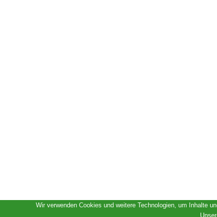
Wir verwenden Cookies und weitere Technologien, um Inhalte und
Unser