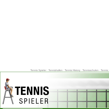
Tennis Spieler
·
Tennishallen
·
Tennis History
·
Tennisschulen
·
Tennis