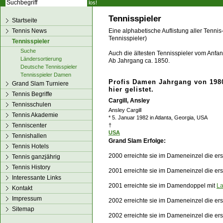
los!
Tennisspieler
Startseite
Tennis News
Eine alphabetische Auflistung aller Tennis
Tennisspieler)
Tennisspieler
Suche
Auch die ältesten Tennisspieler vom Anfang
Ländersortierung
Ab Jahrgang ca. 1850.
Deutsche Tennisspieler
Tennisspieler Damen
Profis Damen Jahrgang von 1980
Grand Slam Turniere
hier gelistet.
Tennis Begriffe
Cargill, Ansley
Tennisschulen
Ansley Cargill
Tennis Akademie
* 5. Januar 1982 in Atlanta, Georgia, USA
Tenniscenter
†
USA
Tennishallen
Grand Slam Erfolge:
Tennis Hotels
2000 erreichte sie im Dameneinzel die e
Tennis ganzjährig
Tennis History
2001 erreichte sie im Dameneinzel die er
Interessante Links
2001 erreichte sie im Damendoppel mit
La
Kontakt
Impressum
2002 erreichte sie im Dameneinzel die er
Sitemap
2002 erreichte sie im Dameneinzel die e