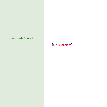
symweb GmbH