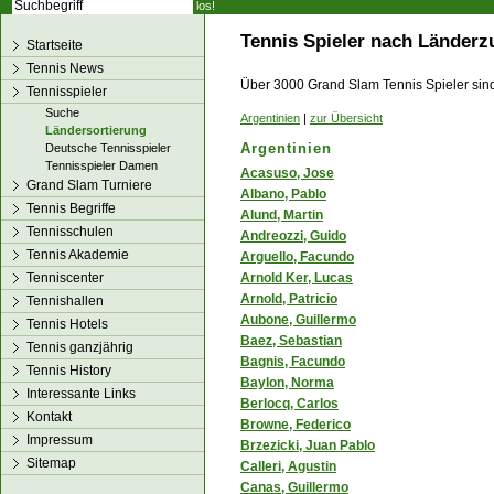
los!
Tennis Spieler nach Länderzu
Startseite
Tennis News
Über 3000 Grand Slam Tennis Spieler sind 
Tennisspieler
Suche
Argentinien
|
zur Übersicht
Ländersortierung
Argentinien
Deutsche Tennisspieler
Tennisspieler Damen
Acasuso, Jose
Grand Slam Turniere
Albano, Pablo
Tennis Begriffe
Alund, Martin
Tennisschulen
Andreozzi, Guido
Tennis Akademie
Arguello, Facundo
Tenniscenter
Arnold Ker, Lucas
Arnold, Patricio
Tennishallen
Aubone, Guillermo
Tennis Hotels
Baez, Sebastian
Tennis ganzjährig
Bagnis, Facundo
Tennis History
Baylon, Norma
Interessante Links
Berlocq, Carlos
Kontakt
Browne, Federico
Impressum
Brzezicki, Juan Pablo
Sitemap
Calleri, Agustin
Canas, Guillermo