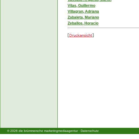
Vilas, Guillermo
Villagran, Adriana
Zabaleta, Mariano
Zeballos, Horacio
©
2026
die brümmersche marketingmediaagentur
·
Datenschutz