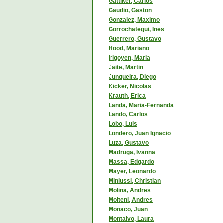
Gattiker, Carlos
Gaudio, Gaston
Gonzalez, Maximo
Gorrochategui, Ines
Guerrero, Gustavo
Hood, Mariano
Irigoyen, Maria
Jaite, Martin
Junqueira, Diego
Kicker, Nicolas
Krauth, Erica
Landa, Maria-Fernanda
Lando, Carlos
Lobo, Luis
Londero, Juan Ignacio
Luza, Gustavo
Madruga, Ivanna
Massa, Edgardo
Mayer, Leonardo
Miniussi, Christian
Molina, Andres
Molteni, Andres
Monaco, Juan
Montalvo, Laura