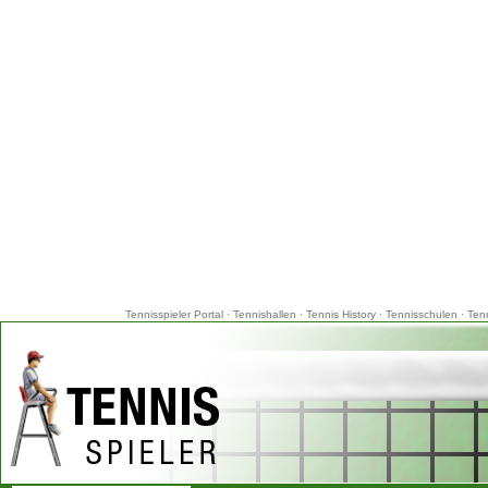
Tennisspieler Portal
·
Tennishallen
·
Tennis History
·
Tennisschulen
·
Ten