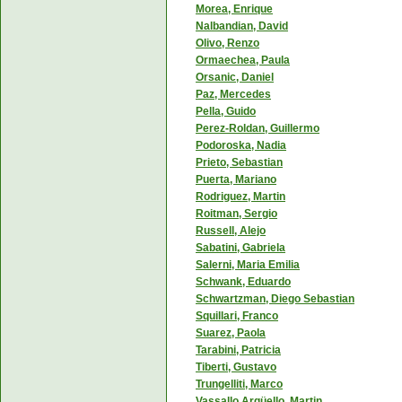
Morea, Enrique
Nalbandian, David
Olivo, Renzo
Ormaechea, Paula
Orsanic, Daniel
Paz, Mercedes
Pella, Guido
Perez-Roldan, Guillermo
Podoroska, Nadia
Prieto, Sebastian
Puerta, Mariano
Rodriguez, Martin
Roitman, Sergio
Russell, Alejo
Sabatini, Gabriela
Salerni, Maria Emilia
Schwank, Eduardo
Schwartzman, Diego Sebastian
Squillari, Franco
Suarez, Paola
Tarabini, Patricia
Tiberti, Gustavo
Trungelliti, Marco
Vassallo Argüello, Martin